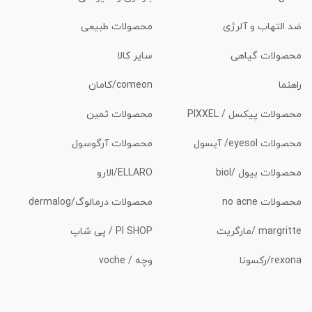
ضد التهاب و آلرژی
محصولات طبیعی
محصولات گیاهی
سایر کالا
راهنما
comeon/کامان
محصولات پیکسل / PIXXEL
محصولات ثمین
محصولات eyesol/ آیسول
محصولات آرگوسول
محصولات بیول /biol
ELLARO/الارو
محصولات no acne
محصولات درمالوگ/dermalog
margritte /مارگریت
PI SHOP / پی شاپ
rexona/رکسونا
وچه / voche