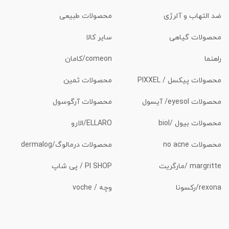
ضد التهاب و آلرژی
محصولات طبیعی
محصولات گیاهی
سایر کالا
راهنما
comeon/کامان
محصولات پیکسل / PIXXEL
محصولات ثمین
محصولات eyesol/ آیسول
محصولات آرگوسول
محصولات بیول /biol
ELLARO/الارو
محصولات no acne
محصولات درمالوگ/dermalog
margritte /مارگریت
PI SHOP / پی شاپ
rexona/رکسونا
وچه / voche