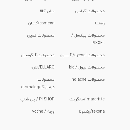
محصولات گیاهی
سایر کالا
راهنما
comeon/کامان
محصولات پیکسل /
محصولات ثمین
PIXXEL
محصولات eyesol/ آیسول
محصولات آرگوسول
محصولات بیول /biol
ELLARO/الارو
محصولات no acne
محصولات
درمالوگ/dermalog
margritte /مارگریت
PI SHOP / پی شاپ
rexona/رکسونا
وچه / voche