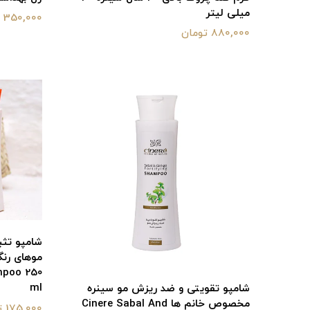
میلی لیتر
350,000 تومان
880,000 تومان
شامپو تث
mpoo 250
ml
شامپو تقویتی و ضد ریزش مو سینره
مخصوص خانم ها Cinere Sabal And
175,000 تومان