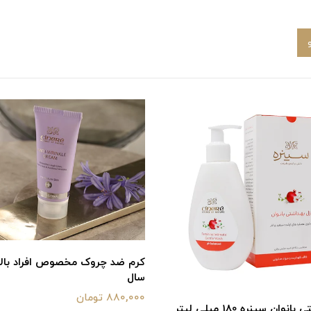
سال
880,000 تومان
وان سینره 180 میلی لیتر