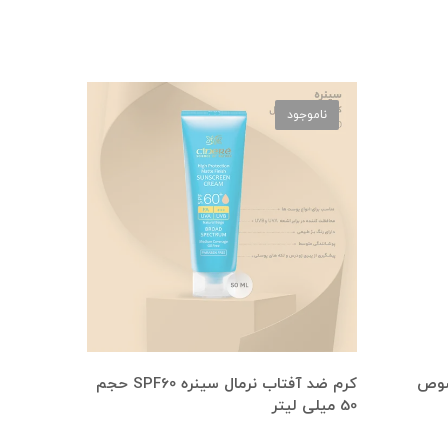
ناموجود
صوص
کرم ضد آفتاب نرمال سینره SPF60 حجم
50 میلی لیتر