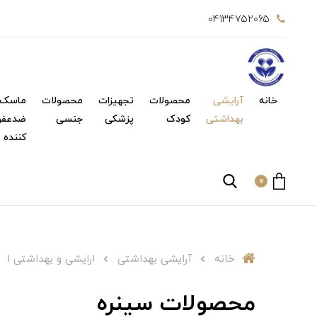
04134752065
خانه
آرایشی
محصولات
تجهیزات
محصولات
ماسک 
بهداشتی
کودک
پزشکی
جنسی
ضدعفو
کننده
0
خانه
آرایشی بهداشتی
ارایشی و بهداشتی 1
محصولات سینره