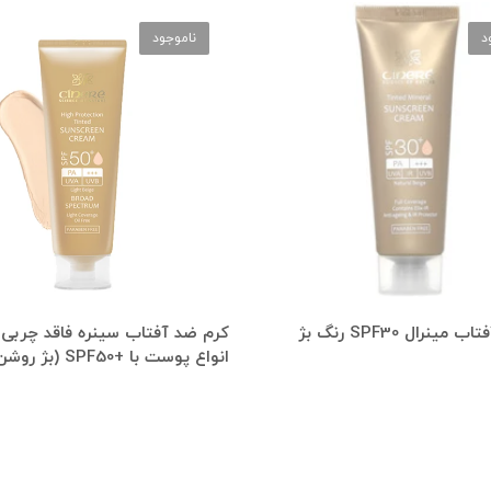
د
ناموجود
کرم ضد آفتاب مینرال SPF30 رنگ بژ
کرم ضد آفتاب سینره فاقد چربی
انواع پوست با +SPF50 (بژ روشن )