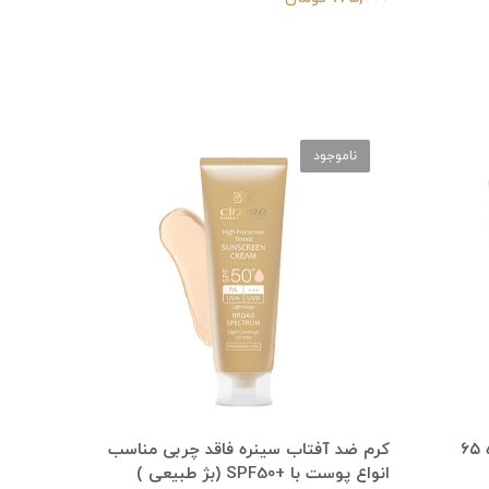
ناموجود
کرم ضد لک و روشن کننده سینره ۶۵
کرم ضد آفتاب سینره فاقد چربی مناسب
انواع پوست با +SPF50 (بژ طبیعی )