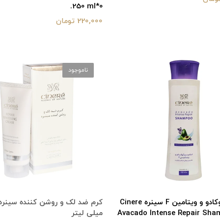
250 ml*0.
220,000 تومان
ناموجود
شامپو آووکادو و ویتامین F سینره Cinere
Avacado Intense Repair Sha
میلی لیتر