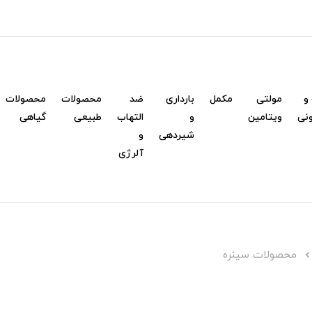
و
مولتی
مکمل
بارداری
ضد
محصولات
محصولات
نی
ویتامین
و
التهاب
طبیعی
گیاهی
شیردهی
و
آلرژی
محصولات سینره