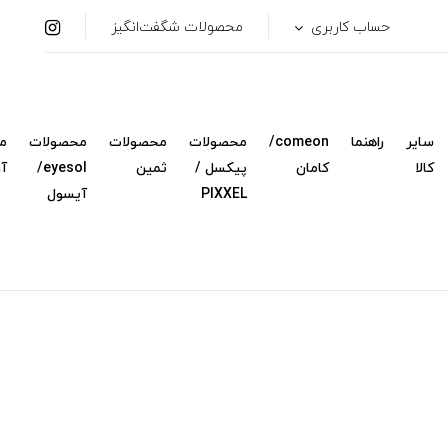
حساب کاربری
محصولات شگفت‌انگیز
سایر
راهنما
comeon/
محصولات
محصولات
محصولات
م
کالا
کامان
پیکسل /
ثمین
eyesol/
آ
PIXXEL
آیسول