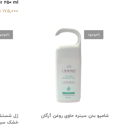
r 250 ml
175,000 تومان
ناموجود
ناموجو
شامپو بدن سینره حاوی روغن آرگان
ژل شستشو
خشک سین