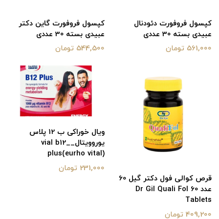
کپسول فروفورت دئودنال
کپسول فروفورت گاین دکتر
عبیدی بسته 30 عددی
عبیدی بسته 30 عددی
561,000 تومان
544,500 تومان
ویال خوراکی ب 12 پلاس
یوروویتال__vial b12
plus(eurho vital)
231,000 تومان
قرص کوالی فول دکتر گیل 60
عدد Dr Gil Quali Fol 60
Tablets
409,200 تومان