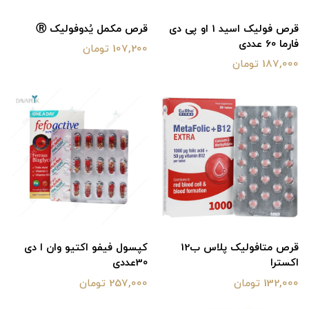
قرص فولیک اسید 1 او پی دی
قرص مکمل یُدوفولیک Ⓡ
فارما 60 عددی
107,200 تومان
187,000 تومان
قرص متافولیک پلاس ب12
کپسول فیفو اکتیو وان ا دی
اکسترا
30عددی
132,000 تومان
257,000 تومان