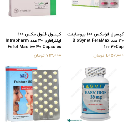
کپسول فرامکس 100 بیوساینت
کپسول ففول مکس 100
۳۰ عدد BioSynet FeraMax
اینترافارم 30 عدد Intrapharm
Fefol Max 100 30 Capsules
100 30Cap
1,056,000 تومان
713,000 تومان