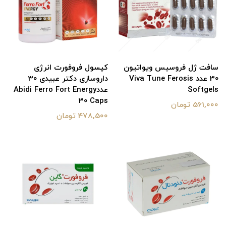
سافت ژل فروسیس ویواتیون
کپسول فروفورت انرژی
30 عدد Viva Tune Ferosis
داروسازی دکتر عبیدی 30
Softgels
عددAbidi Ferro Fort Energy
30 Caps
561,000 تومان
478,500 تومان