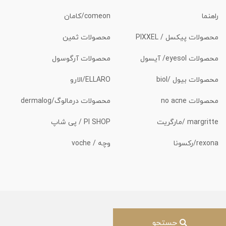
راهنما
comeon/کامان
محصولات پیکسل / PIXXEL
محصولات ثمین
محصولات eyesol/ آیسول
محصولات آرگوسول
محصولات بیول /biol
ELLARO/الارو
محصولات no acne
محصولات درمالوگ/dermalog
margritte /مارگریت
PI SHOP / پی شاپ
rexona/رکسونا
وچه / voche
جستجو