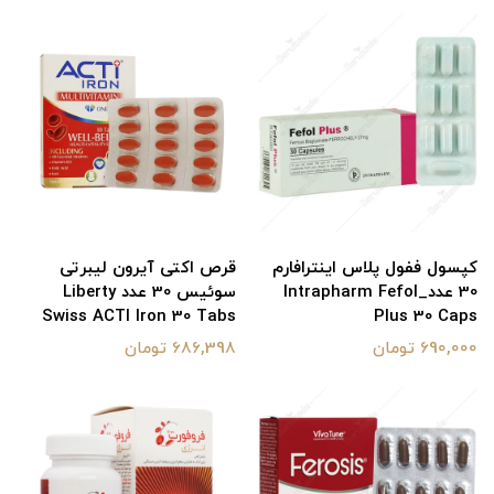
کپسول ففول پلاس اینترافارم
قرص اکتی آیرون لیبرتی
30 عدد_Intrapharm Fefol
سوئیس 30 عدد Liberty
Swiss ACTI Iron 30 Tabs
Plus 30 Caps
690,000 تومان
686,398 تومان