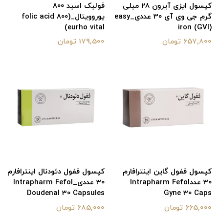
کپسول ایزی آیرون 28 میلی
فولیک اسید 800
گرم جی وی آی 30 عددی_easy
یوروویتال_(folic acid 800
(eurho vital
iron (GVI)
657,800 تومان
179,500 تومان
کپسول ففول گاین اینترافارم
کپسول ففول دئودنال اینترافارم
30 عددIntrapharm Fefol
30 عددی_Intrapharm Fefol
Doudenal 30 Capsules
Gyne 30 Caps
665,000 تومان
685,000 تومان