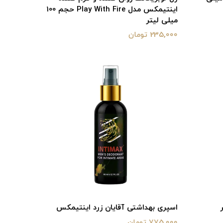
اینتیمکس مدل Play With Fire حجم 100
میلی لیتر
235,000 تومان
تر
اسپری بهداشتی آقایان زرد اینتیمکس
775,000 تومان