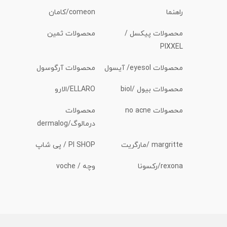
راهنما
comeon/کامان
محصولات پیکسل /
محصولات ثمین
PIXXEL
محصولات eyesol/ آیسول
محصولات آرگوسول
محصولات بیول /biol
ELLARO/الارو
محصولات no acne
محصولات
درمالوگ/dermalog
margritte /مارگریت
PI SHOP / پی شاپ
rexona/رکسونا
وچه / voche