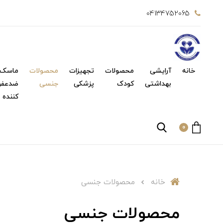
04134752065
خانه
آرایشی
محصولات
تجهیزات
محصولات
ماسک 
بهداشتی
کودک
پزشکی
جنسی
ضدعفو
کننده
0
خانه
محصولات جنسی
محصولات جنسی