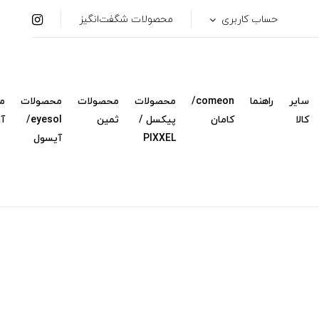
حساب کاربری
محصولات شگفت‌انگیز
سایر
راهنما
comeon/
محصولات
محصولات
محصولات
م
کالا
کامان
پیکسل /
ثمین
eyesol/
آ
PIXXEL
آیسول