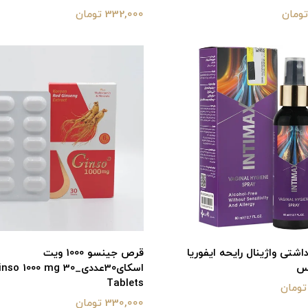
332,000 تومان
شتی واژینال رایحه ایفوریا
قرص جینسو 1000 ویت
س
اسکای30عددی_ 1000 mg 30
Tablets
330,000 تومان