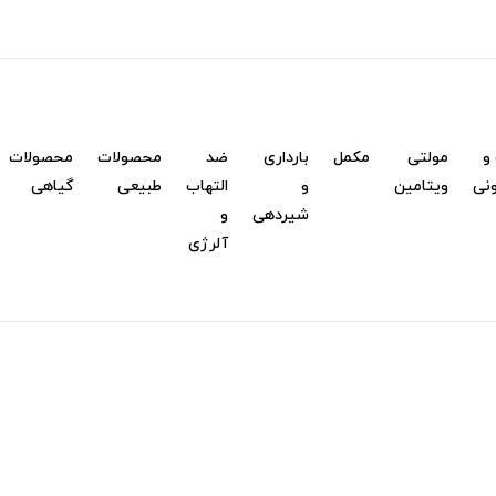
و
مولتی
مکمل
بارداری
ضد
محصولات
محصولات
نی
ویتامین
و
التهاب
طبیعی
گیاهی
شیردهی
و
آلرژی