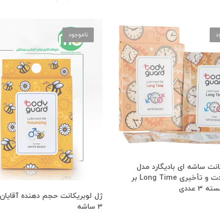
د
ناموجود
انت ساشه ای بادیگارد مدل
طولانی مدت و تأخیری Long Time بر
3 عددی
ژل لوبریکانت حجم دهنده آقایان ب
3 ساشه