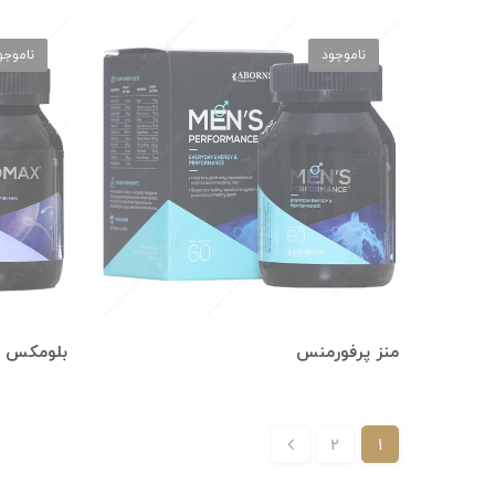
ناموجود
ناموجو
منز پرفورمنس
بلومکس
2
1