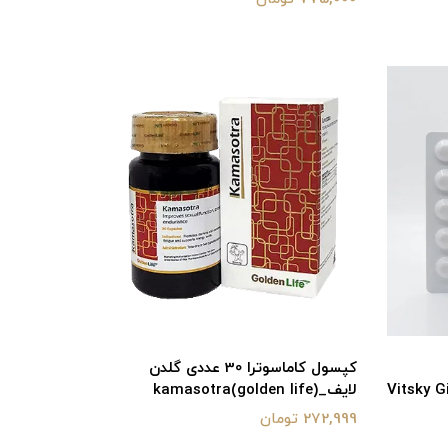
کپسول کاماسوترا 30 عددی گلدن
Vitsky Ginso
لایف_kamasotra(golden life)
272,999 تومان