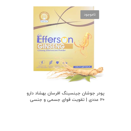
ناموجود
پودر جوشان جینسینگ افرسان بهشاد دارو
20 عددی | تقویت قوای جسمی و جنسی