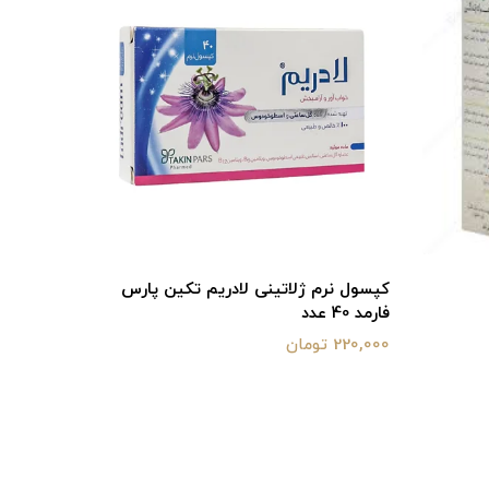
چوبه)_curcumax
525,000 تومان
کپسول نرم ژلاتینی لادریم تکین پارس
فارمد 40 عدد
220,000 تومان