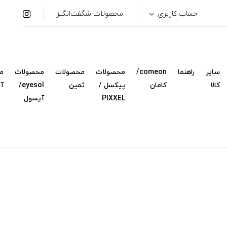
حساب کاربری
محصولات شگفت‌انگیز
سایر
راهنما
comeon/
محصولات
محصولات
محصولات
م
کالا
کامان
پیکسل /
ثمین
eyesol/
آ
PIXXEL
آیسول