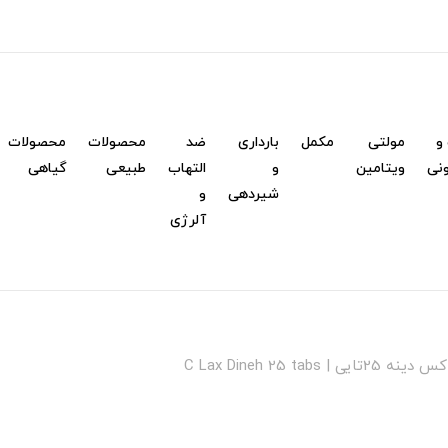
و
مولتی
مکمل
بارداری
ضد
محصولات
محصولات
نی
ویتامین
و
التهاب
طبیعی
گیاهی
شیردهی
و
آلرژی
C Lax Dineh 25 tab