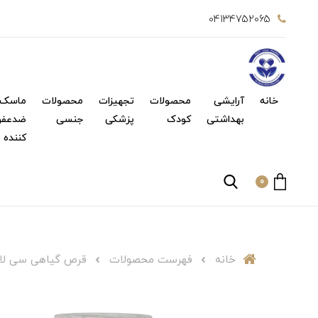
04134752065
خانه
آرایشی
محصولات
تجهیزات
محصولات
ماسک 
بهداشتی
کودک
پزشکی
جنسی
ضدعفو
کننده
0
خانه
فهرست محصولات
قرص گیاهی سی لاکس دینه 25تایی | s