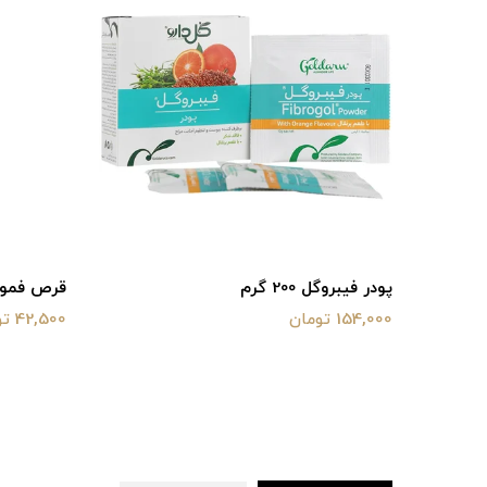
پودر فیبروگل 200 گرم
قرص فمودین 
154,000 تومان
42,500 تومان