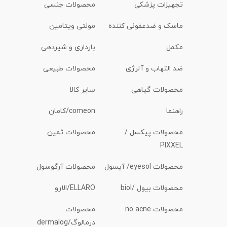
تجهیزات پزشکی
محصولات جنسی
ماسک و ضدعفونی کننده
مولتی ویتامین
مکمل
بارداری و شیردهی
ضد التهاب و آلرژی
محصولات طبیعی
محصولات گیاهی
سایر کالا
راهنما
comeon/کامان
محصولات پیکسل /
محصولات ثمین
PIXXEL
محصولات eyesol/ آیسول
محصولات آرگوسول
محصولات بیول /biol
ELLARO/الارو
محصولات no acne
محصولات
درمالوگ/dermalog