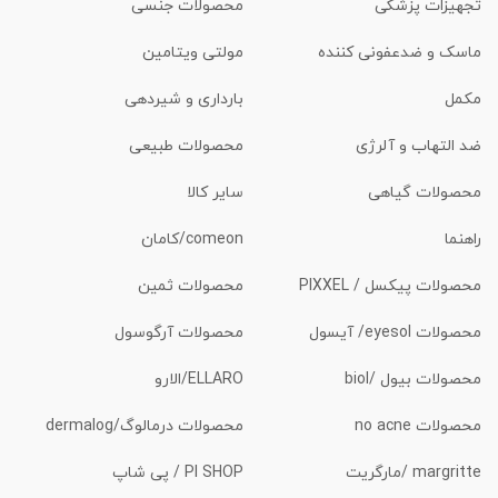
تجهیزات پزشکی
محصولات جنسی
ماسک و ضدعفونی کننده
مولتی ویتامین
مکمل
بارداری و شیردهی
ضد التهاب و آلرژی
محصولات طبیعی
محصولات گیاهی
سایر کالا
راهنما
comeon/کامان
محصولات پیکسل / PIXXEL
محصولات ثمین
محصولات eyesol/ آیسول
محصولات آرگوسول
محصولات بیول /biol
ELLARO/الارو
محصولات no acne
محصولات درمالوگ/dermalog
margritte /مارگریت
PI SHOP / پی شاپ