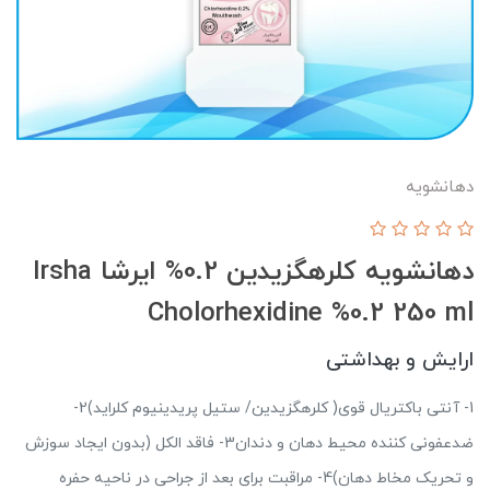
دهانشویه
دهانشویه کلرهگزیدین 0.2% ایرشا Irsha
Cholorhexidine %0.2 250 ml
ارایش و بهداشتی
1- آنتی باکتریال قوی( کلرهگزیدین/ ستیل پریدینیوم کلراید)2-
ضدعفونی کننده محیط دهان و دندان3- فاقد الکل (بدون ایجاد سوزش
و تحریک مخاط دهان)4- مراقبت برای بعد از جراحی در ناحیه حفره