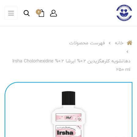
0
خانه
فهرست محصولات
دهانشویه کلرهگزیدین 0.2% ایرشا Irsha Cholorhexidine %0.2
250 ml