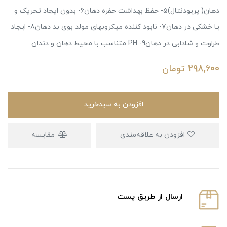
دهان( پریودنتال)5- حفظ بهداشت حفره دهان6- بدون ایجاد تحریک و
یا خشکی در دهان7- نابود کننده میکروبهای مولد بوی بد دهان8- ایجاد
طراوت و شادابی در دهان9- PH متناسب با محیط دهان و دندان
298,600
تومان
افزودن به سبدخرید
افزودن به علاقه‌مندی
مقایسه
ارسال از طریق پست