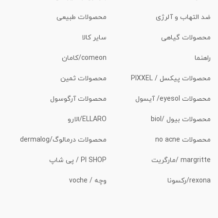
ضد التهاب و آلرژی
محصولات طبیعی
محصولات گیاهی
سایر کالا
راهنما
comeon/کامان
محصولات پیکسل / PIXXEL
محصولات ثمین
محصولات eyesol/ آیسول
محصولات آرگوسول
محصولات بیول /biol
ELLARO/الارو
محصولات no acne
محصولات درمالوگ/dermalog
margritte /مارگریت
PI SHOP / پی شاپ
rexona/رکسونا
وچه / voche