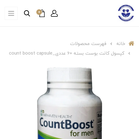
0
خانه
فهرست محصولات
کپسول کانت بوست بسته 60 عددی_count boost capsule