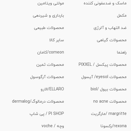
ماسک و ضدعفونی کننده
مولتی ویتامین
مکمل
بارداری و شیردهی
ضد التهاب و آلرژی
محصولات طبیعی
محصولات گیاهی
سایر کالا
راهنما
comeon/کامان
محصولات پیکسل / PIXXEL
محصولات ثمین
محصولات eyesol/ آیسول
محصولات آرگوسول
محصولات بیول /biol
ELLARO/الارو
محصولات no acne
محصولات درمالوگ/dermalog
margritte /مارگریت
PI SHOP / پی شاپ
rexona/رکسونا
وچه / voche