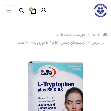
0
خانه
فهرست محصولات
قرص ال تریپتوفان پلاس B6 و B3 یوروویتال 60 عدد