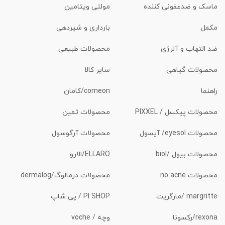
ماسک و ضدعفونی کننده
مولتی ویتامین
مکمل
بارداری و شیردهی
ضد التهاب و آلرژی
محصولات طبیعی
محصولات گیاهی
سایر کالا
راهنما
comeon/کامان
محصولات پیکسل / PIXXEL
محصولات ثمین
محصولات eyesol/ آیسول
محصولات آرگوسول
محصولات بیول /biol
ELLARO/الارو
محصولات no acne
محصولات درمالوگ/dermalog
margritte /مارگریت
PI SHOP / پی شاپ
rexona/رکسونا
وچه / voche