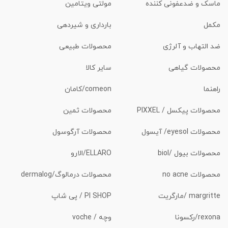
ماسک و ضدعفونی کننده
مولتی ویتامین
مکمل
بارداری و شیردهی
ضد التهاب و آلرژی
محصولات طبیعی
محصولات گیاهی
سایر کالا
راهنما
comeon/کامان
محصولات پیکسل / PIXXEL
محصولات ثمین
محصولات eyesol/ آیسول
محصولات آرگوسول
محصولات بیول /biol
ELLARO/الارو
محصولات no acne
محصولات درمالوگ/dermalog
margritte /مارگریت
PI SHOP / پی شاپ
rexona/رکسونا
وچه / voche