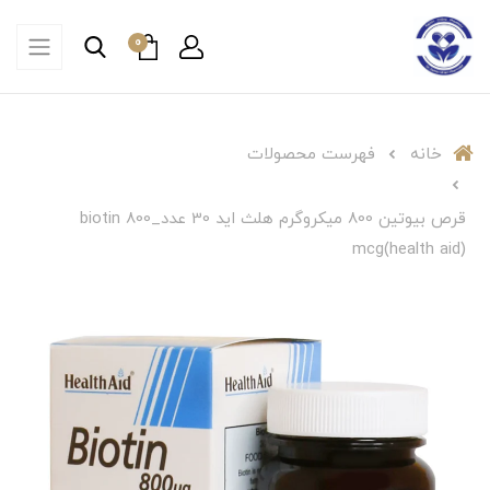
0
خانه
فهرست محصولات
قرص بیوتین 800 میکروگرم هلث اید 30 عدد_biotin 800
mcg(health aid)