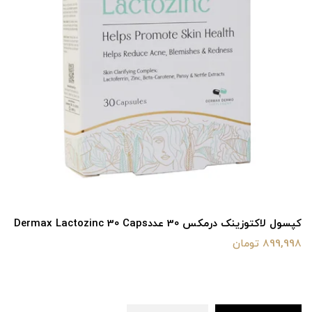
کپسول لاکتوزینک درمکس 30 عددDermax Lactozinc 30 Caps
899,998 تومان