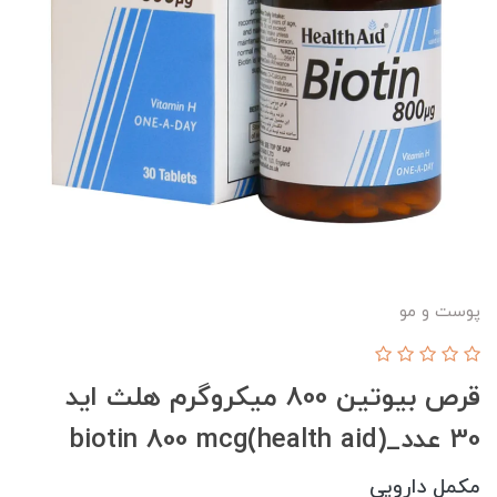
پوست و مو
قرص بیوتین 800 میکروگرم هلث اید
30 عدد_biotin 800 mcg(health aid)
مکمل دارویی