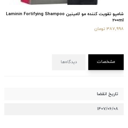
شامپو تقویت کننده مو لامینین Laminin Fortifying Shampoo
200ml
387,998 تومان
مشخصات
دیدگاه‌ها
تاریخ انقضا
1407/06/08