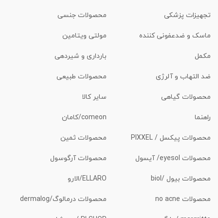
تجهیزات پزشکی
محصولات جنسی
ماسک و ضدعفونی کننده
مولتی ویتامین
مکمل
بارداری و شیردهی
ضد التهاب و آلرژی
محصولات طبیعی
محصولات گیاهی
سایر کالا
راهنما
comeon/کامان
محصولات پیکسل / PIXXEL
محصولات ثمین
محصولات eyesol/ آیسول
محصولات آرگوسول
محصولات بیول /biol
ELLARO/الارو
محصولات no acne
محصولات درمالوگ/dermalog