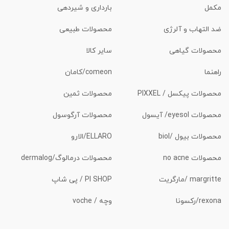
مکمل
بارداری و شیردهی
ضد التهاب و آلرژی
محصولات طبیعی
محصولات گیاهی
سایر کالا
راهنما
comeon/کامان
محصولات پیکسل / PIXXEL
محصولات ثمین
محصولات eyesol/ آیسول
محصولات آرگوسول
محصولات بیول /biol
ELLARO/الارو
محصولات no acne
محصولات درمالوگ/dermalog
margritte /مارگریت
PI SHOP / پی شاپ
rexona/رکسونا
وچه / voche