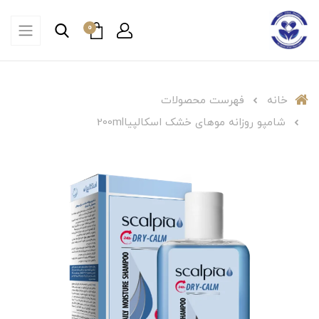
0
خانه
فهرست محصولات
شامپو روزانه موهای خشک اسکالپیا200ml