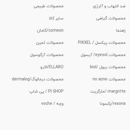
ضد التهاب و آلرژی
محصولات طبیعی
محصولات گیاهی
سایر کالا
راهنما
comeon/کامان
محصولات پیکسل / PIXXEL
محصولات ثمین
محصولات eyesol/ آیسول
محصولات آرگوسول
محصولات بیول /biol
ELLARO/الارو
محصولات no acne
محصولات درمالوگ/dermalog
margritte /مارگریت
PI SHOP / پی شاپ
rexona/رکسونا
وچه / voche