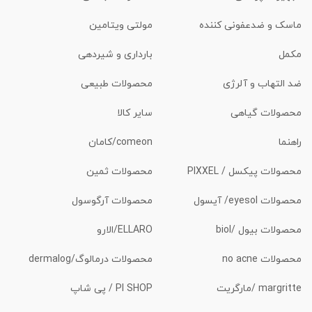
ماسک و ضدعفونی کننده
مولتی ویتامین
مکمل
بارداری و شیردهی
ضد التهاب و آلرژی
محصولات طبیعی
محصولات گیاهی
سایر کالا
راهنما
comeon/کامان
محصولات پیکسل / PIXXEL
محصولات ثمین
محصولات eyesol/ آیسول
محصولات آرگوسول
محصولات بیول /biol
ELLARO/الارو
محصولات no acne
محصولات درمالوگ/dermalog
margritte /مارگریت
PI SHOP / پی شاپ