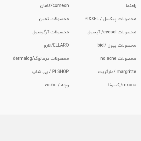
راهنما
comeon/کامان
محصولات پیکسل / PIXXEL
محصولات ثمین
محصولات eyesol/ آیسول
محصولات آرگوسول
محصولات بیول /biol
ELLARO/الارو
محصولات no acne
محصولات درمالوگ/dermalog
margritte /مارگریت
PI SHOP / پی شاپ
rexona/رکسونا
وچه / voche