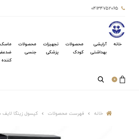
04134752065
خانه
آرایشی
محصولات
تجهیزات
محصولات
ماسک 
بهداشتی
کودک
پزشکی
جنسی
ضدعفو
کننده
0
خانه
فهرست محصولات
کپسول زینگا لایف سلامت گستر آرتیمان 60 ع