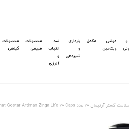
و
مولتی
مکمل
بارداری
ضد
محصولات
محصولات
نی
ویتامین
و
التهاب
طبیعی
گیاهی
شیردهی
و
آلرژی
دد Salamat Gostar Artiman Zinga Life 60 Caps