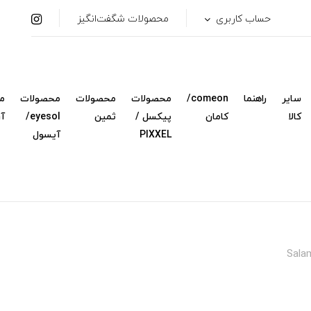
حساب کاربری
محصولات شگفت‌انگیز
سایر
راهنما
comeon/
محصولات
محصولات
محصولات
م
کالا
کامان
پیکسل /
ثمین
eyesol/
آ
PIXXEL
آیسول