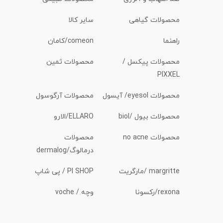
محصولات گیاهی
سایر کالا
راهنما
comeon/کامان
محصولات پیکسل /
محصولات ثمین
PIXXEL
محصولات eyesol/ آیسول
محصولات آرگوسول
محصولات بیول /biol
ELLARO/الارو
محصولات no acne
محصولات
درمالوگ/dermalog
margritte /مارگریت
PI SHOP / پی شاپ
rexona/رکسونا
وچه / voche