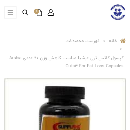
0
خانه
فهرست محصولات
کپسول کاتس تری عرشیا مناسب کاهش وزن 60 عددی Arshia
Cuts3 For Fat Loss Capsules