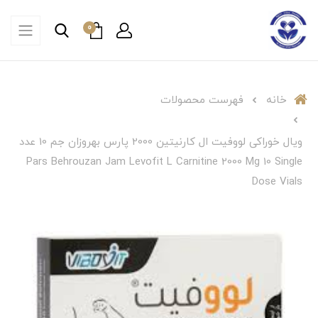
0
خانه
فهرست محصولات
ویال خوراکی لووفیت ال کارنیتین 2000 پارس بهروزان جم 10 عدد
Pars Behrouzan Jam Levofit L Carnitine 2000 Mg 10 Single
Dose Vials