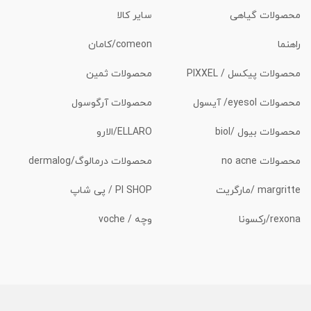
محصولات گیاهی
سایر کالا
راهنما
comeon/کامان
محصولات پیکسل / PIXXEL
محصولات ثمین
محصولات eyesol/ آیسول
محصولات آرگوسول
محصولات بیول /biol
ELLARO/الارو
محصولات no acne
محصولات درمالوگ/dermalog
margritte /مارگریت
PI SHOP / پی شاپ
rexona/رکسونا
وچه / voche