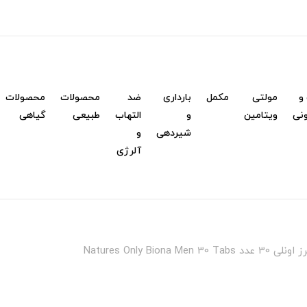
و
مولتی
مکمل
بارداری
ضد
محصولات
محصولات
نی
ویتامین
و
التهاب
طبیعی
گیاهی
شیردهی
و
آلرژی
Natures Only Biona 