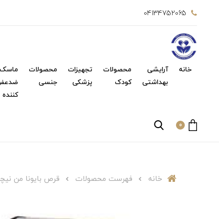
04134752065
خانه
آرایشی
محصولات
تجهیزات
محصولات
ماسک 
بهداشتی
کودک
پزشکی
جنسی
ضدعفو
کننده
0
خانه
فهرست محصولات
قرص بایونا من نیچرز اونلی 30 عدد Men 30 Tabs