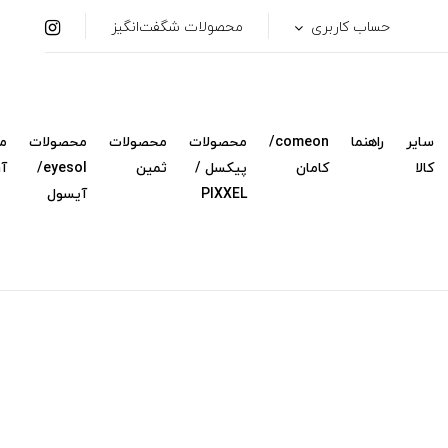
حساب کاربری
محصولات شگفت‌انگیز
سایر
راهنما
comeon/
محصولات
محصولات
محصولات
م
کالا
کامان
پیکسل /
ثمین
eyesol/
آ
PIXXEL
آیسول