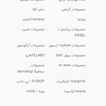
محصولات گیاهی
سایر کالا
راهنما
comeon/کامان
محصولات پیکسل /
محصولات ثمین
PIXXEL
محصولات eyesol/ آیسول
محصولات آرگوسول
محصولات بیول /biol
ELLARO/الارو
محصولات no acne
محصولات
درمالوگ/dermalog
margritte /مارگریت
PI SHOP / پی شاپ
rexona/رکسونا
وچه / voche