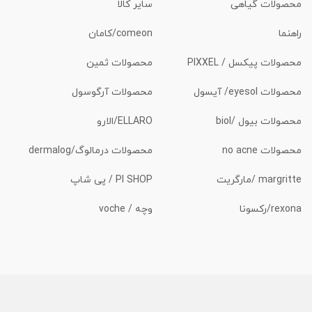
محصولات گیاهی
سایر کالا
راهنما
comeon/کامان
محصولات پیکسل / PIXXEL
محصولات ثمین
محصولات eyesol/ آیسول
محصولات آرگوسول
محصولات بیول /biol
ELLARO/الارو
محصولات no acne
محصولات درمالوگ/dermalog
margritte /مارگریت
PI SHOP / پی شاپ
rexona/رکسونا
وچه / voche