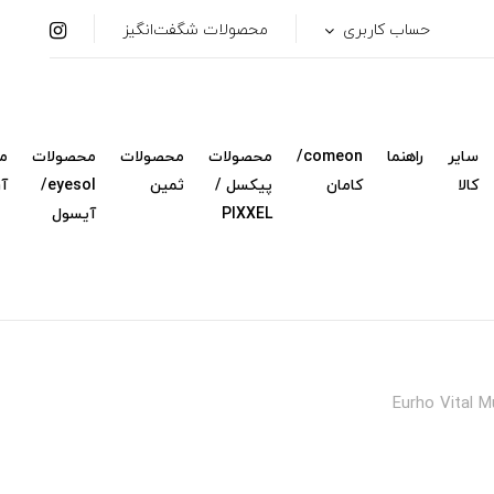
حساب کاربری
محصولات شگفت‌انگیز
سایر
راهنما
comeon/
محصولات
محصولات
محصولات
م
کالا
کامان
پیکسل /
ثمین
eyesol/
آ
PIXXEL
آیسول