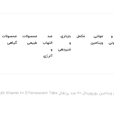
و
مولتی
مکمل
بارداری
ضد
محصولات
محصولات
نی
ویتامین
و
التهاب
طبیعی
گیاهی
شیردهی
و
آلرژی
ل Eurho Vital Multi Vitamin 20 Effervescent Tabs