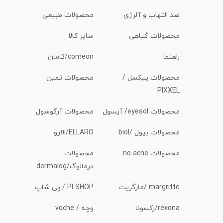
ضد التهاب و آلرژی
محصولات طبیعی
محصولات گیاهی
سایر کالا
راهنما
comeon/کامان
محصولات پیکسل /
محصولات ثمین
PIXXEL
محصولات eyesol/ آیسول
محصولات آرگوسول
محصولات بیول /biol
ELLARO/الارو
محصولات no acne
محصولات
درمالوگ/dermalog
margritte /مارگریت
PI SHOP / پی شاپ
rexona/رکسونا
وچه / voche