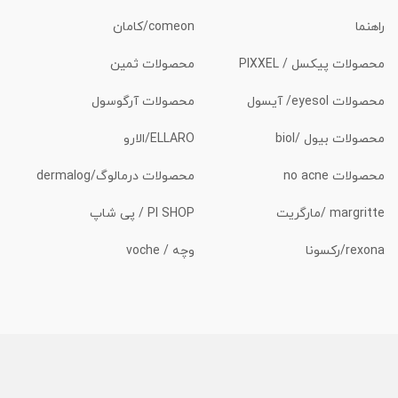
راهنما
comeon/کامان
محصولات پیکسل / PIXXEL
محصولات ثمین
محصولات eyesol/ آیسول
محصولات آرگوسول
محصولات بیول /biol
ELLARO/الارو
محصولات no acne
محصولات درمالوگ/dermalog
margritte /مارگریت
PI SHOP / پی شاپ
rexona/رکسونا
وچه / voche