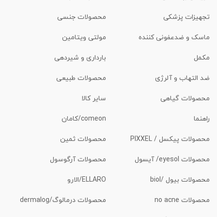
تجهیزات پزشکی
محصولات جنسی
ماسک و ضدعفونی کننده
مولتی ویتامین
مکمل
بارداری و شیردهی
ضد التهاب و آلرژی
محصولات طبیعی
محصولات گیاهی
سایر کالا
راهنما
comeon/کامان
محصولات پیکسل / PIXXEL
محصولات ثمین
محصولات eyesol/ آیسول
محصولات آرگوسول
محصولات بیول /biol
ELLARO/الارو
محصولات no acne
محصولات درمالوگ/dermalog