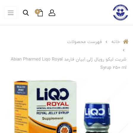
0
خانه
فهرست محصولات
شربت لیکو رویال ژلی ابیان فارمد Abian Pharmed Liqo Royal
Syrup 250 ml