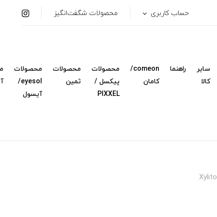
حساب کاربری
محصولات شگفت‌انگیز
سایر
راهنما
comeon/
محصولات
محصولات
محصولات
م
کالا
کامان
پیکسل /
ثمین
eyesol/
آ
PIXXEL
آیسول