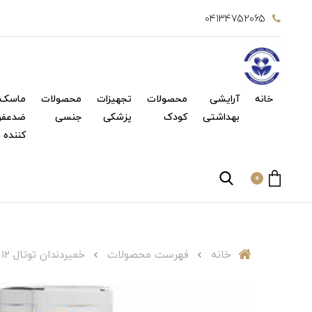
04134752065
خانه
آرایشی
محصولات
تجهیزات
محصولات
ماسک 
بهداشتی
کودک
پزشکی
جنسی
ضدعفو
کننده
0
خانه
فهرست محصولات
خمیردندان توتال ۱۲ کاره حاوی زایلیتول ۷۵ میل میسویکXylitol Total 12 Toothpaste Misswake