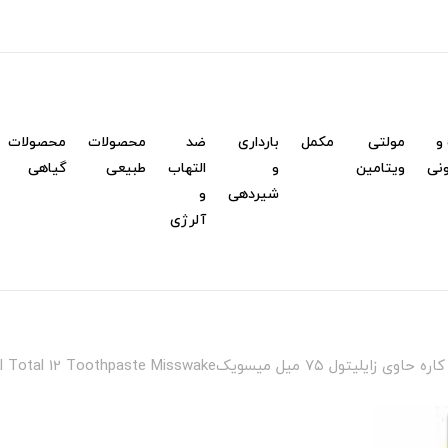
و
مولتی
مکمل
بارداری
ضد
محصولات
محصولات
نی
ویتامین
و
التهاب
طبیعی
گیاهی
شیردهی
و
آلرژی