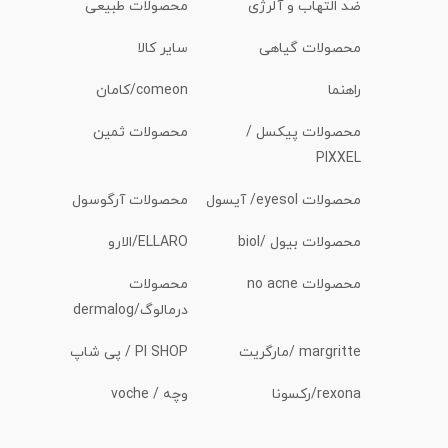
ضد التهاب و آلرژی
محصولات طبیعی
محصولات گیاهی
سایر کالا
راهنما
comeon/کامان
محصولات پیکسل /
محصولات ثمین
PIXXEL
محصولات eyesol/ آیسول
محصولات آرگوسول
محصولات بیول /biol
ELLARO/الارو
محصولات no acne
محصولات
درمالوگ/dermalog
margritte /مارگریت
PI SHOP / پی شاپ
rexona/رکسونا
وچه / voche