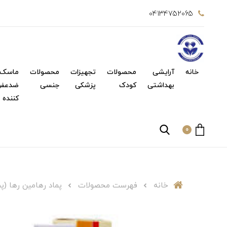
04134752065
خانه
آرایشی
محصولات
تجهیزات
محصولات
ماسک 
بهداشتی
کودک
پزشکی
جنسی
ضدعفو
کننده
0
خانه
فهرست محصولات
پماد رهامین رها (پماد موضعی) ۳۰ گرم nt 30 g