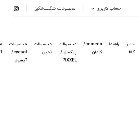
حساب کاربری
محصولات شگفت‌انگیز
سایر
راهنما
comeon/
محصولات
محصولات
محصولات
م
کالا
کامان
پیکسل /
ثمین
eyesol/
آ
PIXXEL
آیسول