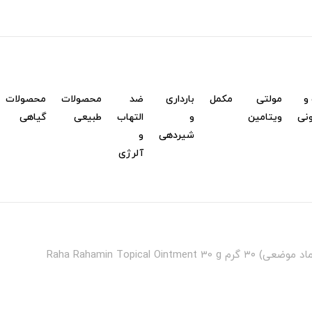
و
مولتی
مکمل
بارداری
ضد
محصولات
محصولات
نی
ویتامین
و
التهاب
طبیعی
گیاهی
شیردهی
و
آلرژی
Raha Rahamin Topical Ointme