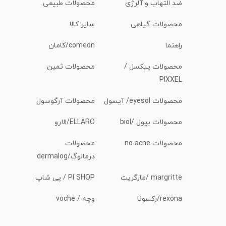
ضد التهاب و آلرژی
محصولات طبیعی
محصولات گیاهی
سایر کالا
راهنما
comeon/کامان
محصولات پیکسل /
محصولات ثمین
PIXXEL
محصولات eyesol/ آیسول
محصولات آرگوسول
محصولات بیول /biol
ELLARO/الارو
محصولات no acne
محصولات
درمالوگ/dermalog
margritte /مارگریت
PI SHOP / پی شاپ
rexona/رکسونا
وچه / voche