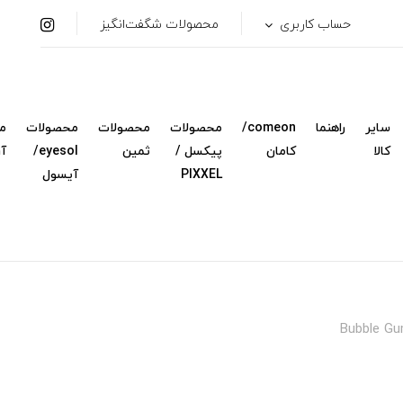
حساب کاربری
محصولات شگفت‌انگیز
سایر
راهنما
comeon/
محصولات
محصولات
محصولات
م
کالا
کامان
پیکسل /
ثمین
eyesol/
آ
PIXXEL
آیسول