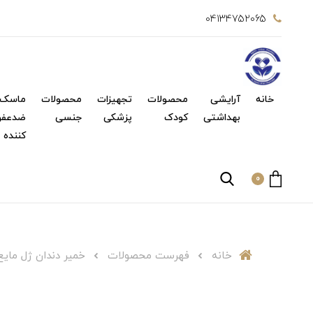
04134752065
خانه
آرایشی
محصولات
تجهیزات
محصولات
ماسک 
بهداشتی
کودک
پزشکی
جنسی
ضدعفو
کننده
0
خانه
فهرست محصولات
خمیر دندان ژل مایع کودک با طعم