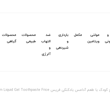
و
مولتی
مکمل
بارداری
ضد
محصولات
محصولات
نی
ویتامین
و
التهاب
طبیعی
گیاهی
شیردهی
و
آلرژی
 آدامس بادکنکی فریس Bubble Gum Liquid Gel Toothpaste Frice