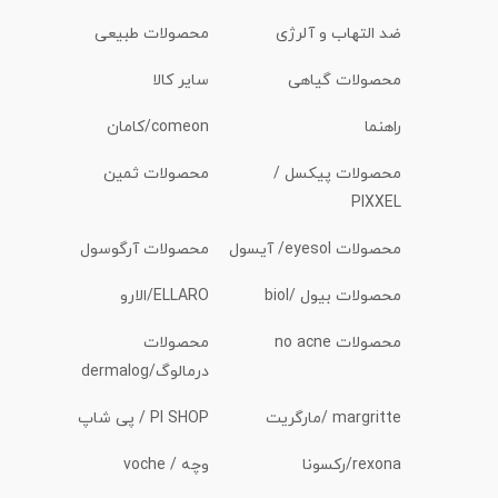
ضد التهاب و آلرژی
محصولات طبیعی
محصولات گیاهی
سایر کالا
راهنما
comeon/کامان
محصولات پیکسل /
محصولات ثمین
PIXXEL
محصولات eyesol/ آیسول
محصولات آرگوسول
محصولات بیول /biol
ELLARO/الارو
محصولات no acne
محصولات
درمالوگ/dermalog
margritte /مارگریت
PI SHOP / پی شاپ
rexona/رکسونا
وچه / voche