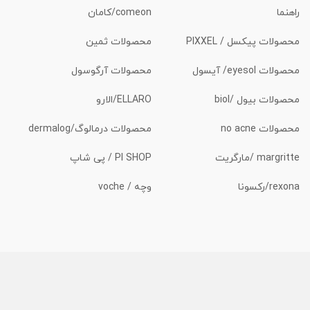
راهنما
comeon/کامان
محصولات پیکسل / PIXXEL
محصولات ثمین
محصولات eyesol/ آیسول
محصولات آرگوسول
محصولات بیول /biol
ELLARO/الارو
محصولات no acne
محصولات درمالوگ/dermalog
margritte /مارگریت
PI SHOP / پی شاپ
rexona/رکسونا
وچه / voche