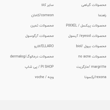
محصولات گیاهی
سایر کالا
راهنما
comeon/کامان
محصولات پیکسل / PIXXEL
محصولات ثمین
محصولات eyesol/ آیسول
محصولات آرگوسول
محصولات بیول /biol
ELLARO/الارو
محصولات no acne
محصولات درمالوگ/dermalog
margritte /مارگریت
PI SHOP / پی شاپ
rexona/رکسونا
وچه / voche