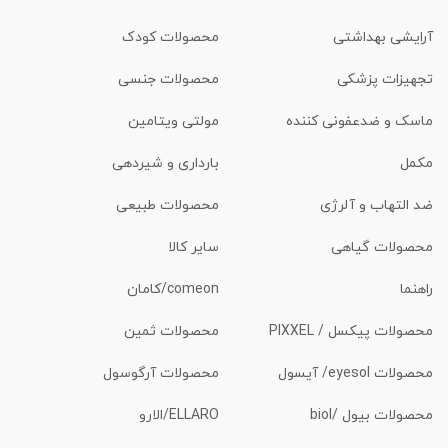
آرایشی بهداشتی
محصولات کودک
تجهیزات پزشکی
محصولات جنسی
ماسک و ضدعفونی کننده
مولتی ویتامین
مکمل
بارداری و شیردهی
ضد التهاب و آلرژی
محصولات طبیعی
محصولات گیاهی
سایر کالا
راهنما
comeon/کامان
محصولات پیکسل / PIXXEL
محصولات ثمین
محصولات eyesol/ آیسول
محصولات آرگوسول
محصولات بیول /biol
ELLARO/الارو