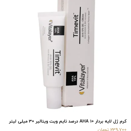
کرم ژل لایه بردار AHA 10 درصد تایم ویت ویتالیر 30 میلی لیتر
239,700 تومان