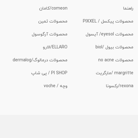
راهنما
comeon/کامان
محصولات پیکسل / PIXXEL
محصولات ثمین
محصولات eyesol/ آیسول
محصولات آرگوسول
محصولات بیول /biol
ELLARO/الارو
محصولات no acne
محصولات درمالوگ/dermalog
margritte /مارگریت
PI SHOP / پی شاپ
rexona/رکسونا
وچه / voche