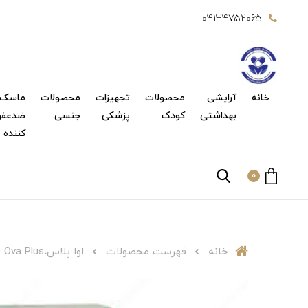
04134752065
خانه
آرایشی
محصولات
تجهیزات
محصولات
ماسک 
بهداشتی
کودک
پزشکی
جنسی
ضدعفو
کننده
0
خانه
فهرست محصولات
اوا پلاس،Ova Plus