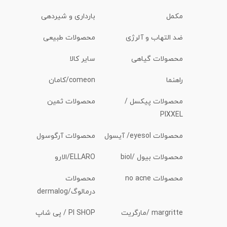
مکمل
بارداری و شیردهی
ضد التهاب و آلرژی
محصولات طبیعی
محصولات گیاهی
سایر کالا
راهنما
comeon/کامان
محصولات پیکسل /
محصولات ثمین
PIXXEL
محصولات eyesol/ آیسول
محصولات آرگوسول
محصولات بیول /biol
ELLARO/الارو
محصولات no acne
محصولات
درمالوگ/dermalog
margritte /مارگریت
PI SHOP / پی شاپ