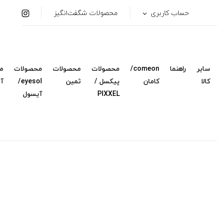
حساب کاربری
محصولات شگفت‌انگیز
سایر
راهنما
comeon/
محصولات
محصولات
محصولات
م
کالا
کامان
پیکسل /
ثمین
eyesol/
آ
PIXXEL
آیسول