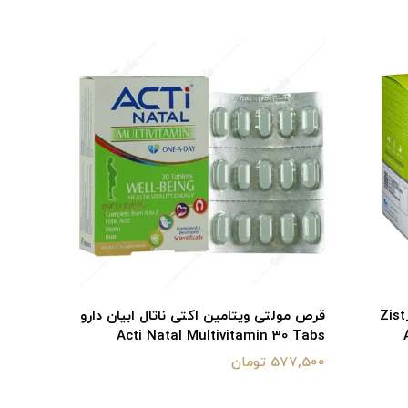
 FC Tabs
116,400 تومان
قرص لاکتاول اروند فارمد 60 عدد_Zist
قرص مولتی ویتامین اکتی ناتال ابیان دارو
Acti Natal Multivitamin 30 Tabs
577,500 تومان