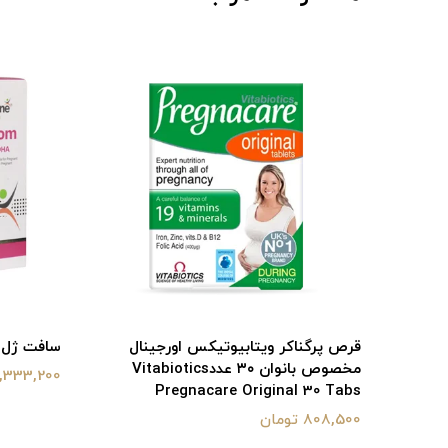
قرص پرگناسیف نوتراکس 30 عدد Nutrax
قرص پرگناکر ویتابیوتیکس اورجینال
سافت ژل پرگ
مخصوص بانوان ۳۰ عددVitabiotics
1,333,200 توما
Pregnacare Original 30 Tabs
808,500 تومان