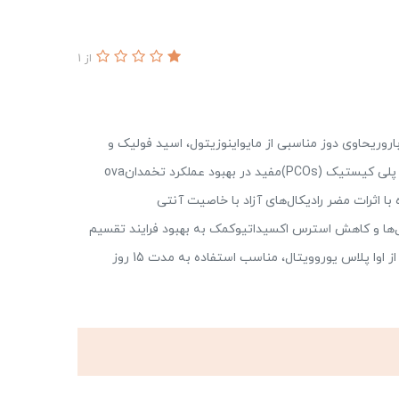
از 1
روریحاوی دوز مناسبی از مایواینوزیتول، اسید فولیک و
ویتامین Eاوا پلاس موثر در بهبود علائم سندرم تخمدان پلی کیستیک (PCOs)مفید در بهبود عملکرد تخمدانova
ه با اثرات مضر رادیکال‌های آزاد با خاصیت آنتی
نده از سلول‌ها و کاهش استرس اکسیداتیوکمک به بهبود فرایند تقسیم
سلولی به واسطه تامین اسید فولیک مورد نیازهر جعبه از اوا پلاس یوروویتال، مناسب استفاده به مدت 15 روز