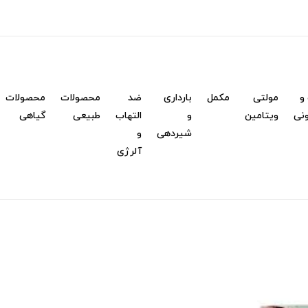
و
مولتی
مکمل
بارداری
ضد
محصولات
محصولات
نی
ویتامین
و
التهاب
طبیعی
گیاهی
شیردهی
و
آلرژی