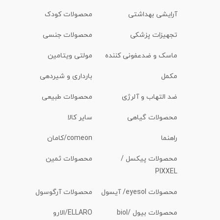
آرایشی بهداشتی
محصولات کودک
تجهیزات پزشکی
محصولات جنسی
ماسک و ضدعفونی کننده
مولتی ویتامین
مکمل
بارداری و شیردهی
ضد التهاب و آلرژی
محصولات طبیعی
محصولات گیاهی
سایر کالا
راهنما
comeon/کامان
محصولات پیکسل /
محصولات ثمین
PIXXEL
محصولات eyesol/ آیسول
محصولات آرگوسول
محصولات بیول /biol
ELLARO/الارو