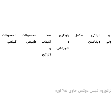
و
مولتی
مکمل
بارداری
ضد
محصولات
محصولات
نی
ویتامین
و
التهاب
طبیعی
گیاهی
شیردهی
و
آلرژی
توزوم فیس دوکس حاوی 5% اوره