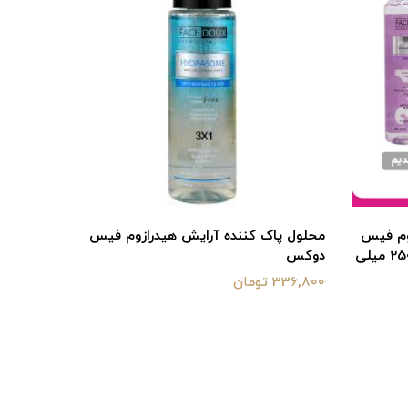
وم فیس
محلول پاک کننده آرایش هیدرازوم فیس
محلول پا
دوکس مناسب پوست دارای لک 250 میلی
دوکس
لیتر
336,800 تومان
336,800 تومان