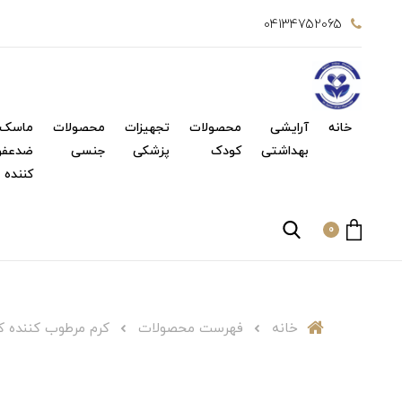
04134752065
خانه
آرایشی
محصولات
تجهیزات
محصولات
ماسک 
بهداشتی
کودک
پزشکی
جنسی
ضدعفو
کننده
0
خانه
فهرست محصولات
کرم مرطوب کننده کرا