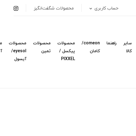
حساب کاربری
محصولات شگفت‌انگیز
سایر
راهنما
comeon/
محصولات
محصولات
محصولات
م
کالا
کامان
پیکسل /
ثمین
eyesol/
آ
PIXXEL
آیسول