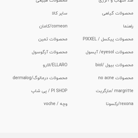
ضد التهاب و آلرژی
محصولات طبیعی
محصولات گیاهی
سایر کالا
راهنما
comeon/کامان
محصولات پیکسل / PIXXEL
محصولات ثمین
محصولات eyesol/ آیسول
محصولات آرگوسول
محصولات بیول /biol
ELLARO/الارو
محصولات no acne
محصولات درمالوگ/dermalog
margritte /مارگریت
PI SHOP / پی شاپ
rexona/رکسونا
وچه / voche