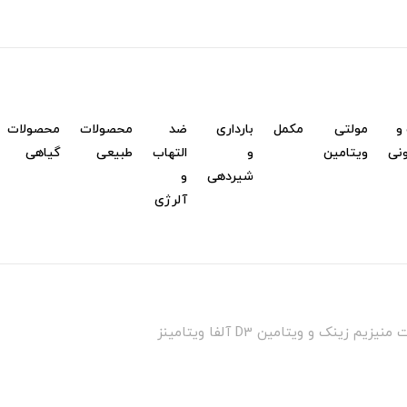
و
مولتی
مکمل
بارداری
ضد
محصولات
محصولات
نی
ویتامین
و
التهاب
طبیعی
گیاهی
شیردهی
و
آلرژی
 زینک و ویتامین D3 آلفا ویتامینز