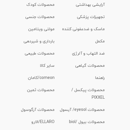
آرایشی بهداشتی
محصولات کودک
تجهیزات پزشکی
محصولات جنسی
ماسک و ضدعفونی کننده
مولتی ویتامین
مکمل
بارداری و شیردهی
ضد التهاب و آلرژی
محصولات طبیعی
محصولات گیاهی
سایر کالا
راهنما
comeon/کامان
محصولات پیکسل /
محصولات ثمین
PIXXEL
محصولات eyesol/ آیسول
محصولات آرگوسول
محصولات بیول /biol
ELLARO/الارو