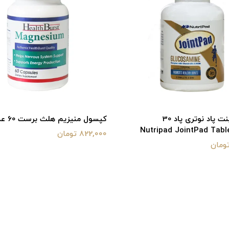
قرص جوینت پاد نوتری پاد 30
کپسول منیزیم هلث برست 60 عدد
822,000 تومان