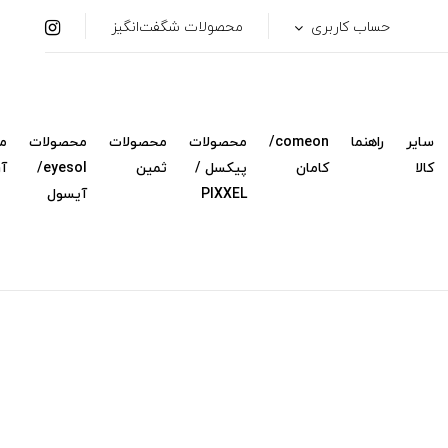
حساب کاربری
محصولات شگفت‌انگیز
سایر
راهنما
comeon/
محصولات
محصولات
محصولات
م
کالا
کامان
پیکسل /
ثمین
eyesol/
آ
PIXXEL
آیسول