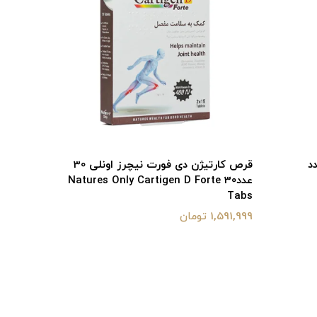
قرص کارتیژن دی فورت نیچرز اونلی 30
قرص جوین
عددNatures Only Cartigen D Forte 30
30
30 Tabs
Tabs
1,591,999 تومان
965,000 تومان