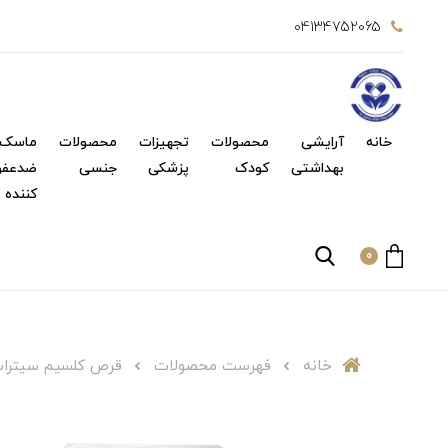
04134752065
خانه
آرایشی
محصولات
تجهیزات
محصولات
ماسک 
بهداشتی
کودک
پزشکی
جنسی
ضدعفو
کننده
0
خانه
فهرست محصولات
قرص کلسیم سیترات منیزیم