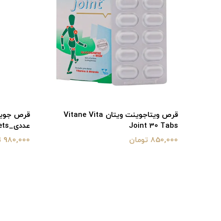
قرص ویتاجوینت ویتان Vitane Vita
Joint 30 Tabs
عددی_Nutripad JointPad Tablets
850,000 تومان
980,000 تومان
قرص کارتیژن دی مکس نیچرز اونلی 30
Nature