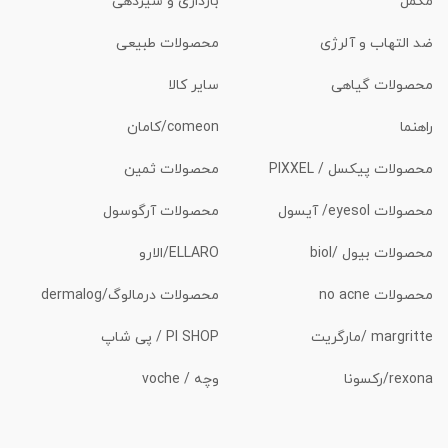
مکمل
بارداری و شیردهی
ضد التهاب و آلرژی
محصولات طبیعی
محصولات گیاهی
سایر کالا
راهنما
comeon/کامان
محصولات پیکسل / PIXXEL
محصولات ثمین
محصولات eyesol/ آیسول
محصولات آرگوسول
محصولات بیول /biol
ELLARO/الارو
محصولات no acne
محصولات درمالوگ/dermalog
margritte /مارگریت
PI SHOP / پی شاپ
rexona/رکسونا
وچه / voche