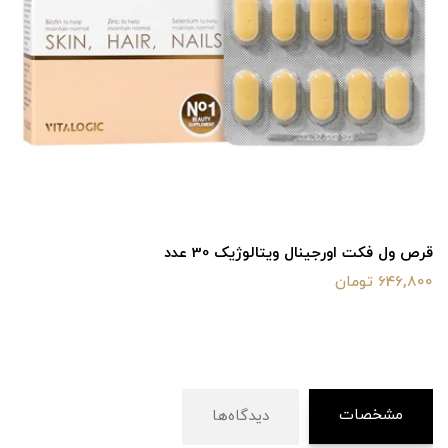
قرص ول فکت اورجینال ویتالوژیک 30 عدد
646,800 تومان
مشخصات
دیدگاه‌ها