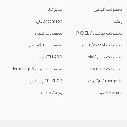
محصولات گیاهی
سایر کالا
راهنما
comeon/کامان
محصولات پیکسل / PIXXEL
محصولات ثمین
محصولات eyesol/ آیسول
محصولات آرگوسول
محصولات بیول /biol
ELLARO/الارو
محصولات no acne
محصولات درمالوگ/dermalog
margritte /مارگریت
PI SHOP / پی شاپ
rexona/رکسونا
وچه / voche