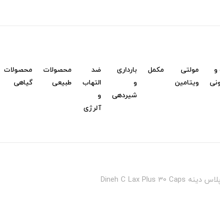
و
مولتی
مکمل
بارداری
ضد
محصولات
محصولات
نی
ویتامین
و
التهاب
طبیعی
گیاهی
شیردهی
و
آلرژی
Dineh C Lax Plus 