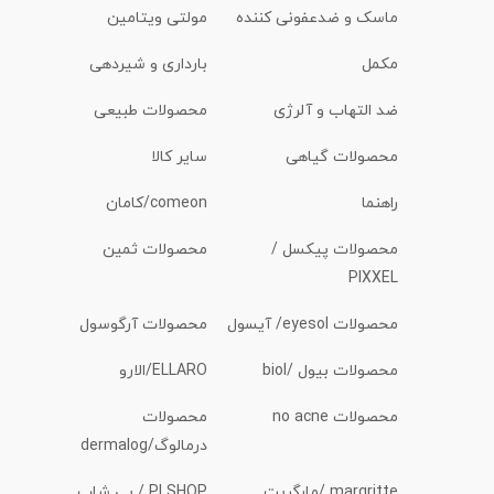
ماسک و ضدعفونی کننده
مولتی ویتامین
مکمل
بارداری و شیردهی
ضد التهاب و آلرژی
محصولات طبیعی
محصولات گیاهی
سایر کالا
راهنما
comeon/کامان
محصولات پیکسل /
محصولات ثمین
PIXXEL
محصولات eyesol/ آیسول
محصولات آرگوسول
محصولات بیول /biol
ELLARO/الارو
محصولات no acne
محصولات
درمالوگ/dermalog
margritte /مارگریت
PI SHOP / پی شاپ