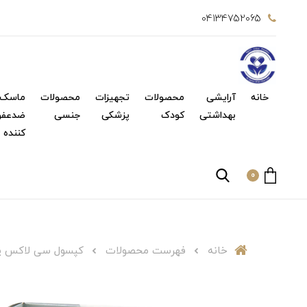
04134752065
خانه
آرایشی
محصولات
تجهیزات
محصولات
ماسک 
بهداشتی
کودک
پزشکی
جنسی
ضدعفو
کننده
0
خانه
فهرست محصولات
کپسول سی لاکس پلاس دینه 30 Caps