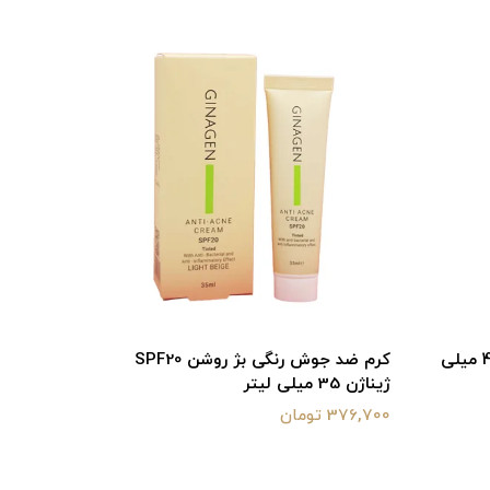
کرم ضد لک روز SPF50 ژیناژن 40 میلی
کرم ضد جوش رنگی بژ روشن SPF20
ژیناژن 35 میلی لیتر
میلی لیتر
376,700 تومان
517,000 تومان