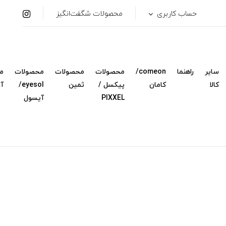
حساب کاربری
محصولات شگفت‌انگیز
سایر
راهنما
comeon/
محصولات
محصولات
محصولات
م
کالا
کامان
پیکسل /
ثمین
eyesol/
آ
PIXXEL
آیسول