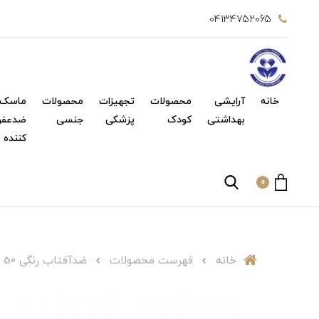
04134752065
خانه
آرایشی
محصولات
تجهیزات
محصولات
ماسک 
بهداشتی
کودک
پزشکی
جنسی
ضدعفو
کننده
0
خانه
فهرست محصولات
ضدآفتاب رنگی SPF 50 مخصوص پوست چرب شماره 02 ژیناژن