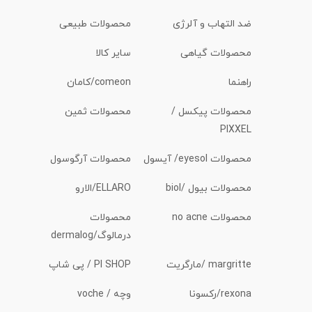
ضد التهاب و آلرژی
محصولات طبیعی
محصولات گیاهی
سایر کالا
راهنما
comeon/کامان
محصولات پیکسل /
محصولات ثمین
PIXXEL
محصولات eyesol/ آیسول
محصولات آرگوسول
محصولات بیول /biol
ELLARO/الارو
محصولات no acne
محصولات
درمالوگ/dermalog
margritte /مارگریت
PI SHOP / پی شاپ
rexona/رکسونا
وچه / voche