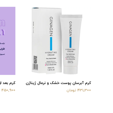
ژیناژن
کرم آبرسان پوست خشک و نرمال ژیناژن
کرم بعد از لی
431,300 تومان
450,900 تومان