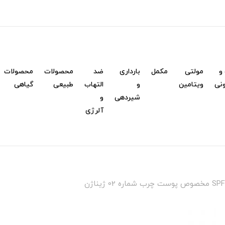
و
مولتی
مکمل
بارداری
ضد
محصولات
محصولات
نی
ویتامین
و
التهاب
طبیعی
گیاهی
شیردهی
و
آلرژی