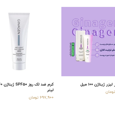
زر ژیناژن 100 میل
لیتر
697,900 تومان