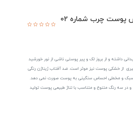
ضدآفتاب رنگی SPF 50 مخصوص پوست چرب شماره 02
ی داشته و از بروز لک و پیر پوستی ناشی از نور خورشید
یری از خشکی پوست نیز موثر است. ضد آفتاب ژیناژن رنگی
فت سبک و مخملی احساس سنگینی به پوست صورت نمی دهد.
ژیناژن رنگی پوست چرب دارای SPF 50 است و در سه رنگ متنوع و متناسب با تناژ طبیعی پوست تولید