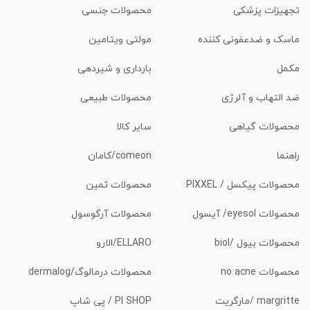
تجهیزات پزشکی
محصولات جنسی
ماسک و ضدعفونی کننده
مولتی ویتامین
مکمل
بارداری و شیردهی
ضد التهاب و آلرژی
محصولات طبیعی
محصولات گیاهی
سایر کالا
راهنما
comeon/کامان
محصولات پیکسل / PIXXEL
محصولات ثمین
محصولات eyesol/ آیسول
محصولات آرگوسول
محصولات بیول /biol
ELLARO/الارو
محصولات no acne
محصولات درمالوگ/dermalog
margritte /مارگریت
PI SHOP / پی شاپ