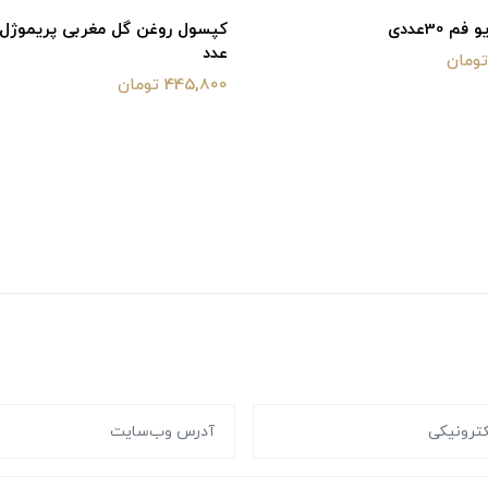
م 30عددی
عدد
445,800 تومان