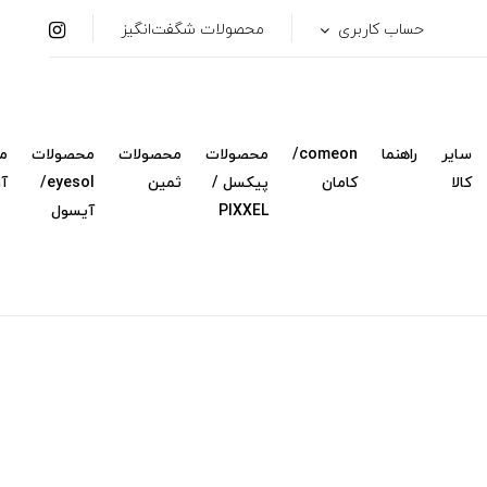
حساب کاربری
محصولات شگفت‌انگیز
سایر
راهنما
comeon/
محصولات
محصولات
محصولات
م
کالا
کامان
پیکسل /
ثمین
eyesol/
آ
PIXXEL
آیسول