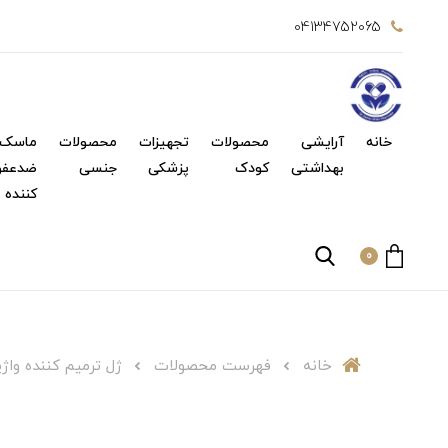
04134752065
خانه
آرایشی
محصولات
تجهیزات
محصولات
ماسک 
بهداشتی
کودک
پزشکی
جنسی
ضدعفو
کننده
0
خانه
فهرست محصولات
ژل ترمیم کننده واژینال (5 گرم) gt