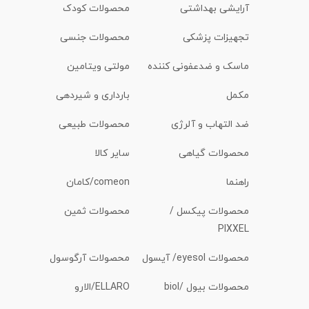
آرایشی بهداشتی
محصولات کودک
تجهیزات پزشکی
محصولات جنسی
ماسک و ضدعفونی کننده
مولتی ویتامین
مکمل
بارداری و شیردهی
ضد التهاب و آلرژی
محصولات طبیعی
محصولات گیاهی
سایر کالا
راهنما
comeon/کامان
محصولات پیکسل /
محصولات ثمین
PIXXEL
محصولات eyesol/ آیسول
محصولات آرگوسول
محصولات بیول /biol
ELLARO/الارو