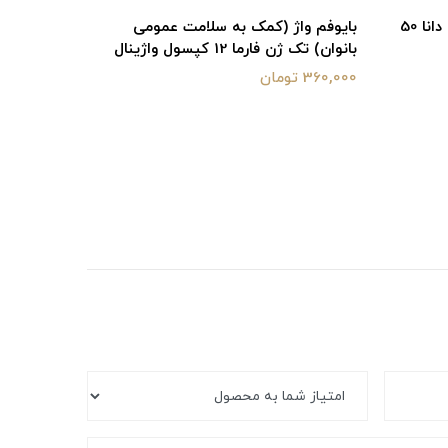
کپسول روغن گل مغربی پریموژل دانا 50
بایوفم واژ (کمک به سلامت عمومی
شیاف واژی
بانوان) تک ژن فارما 12 کپسول واژینال
دارو | بر
360,000 تومان
300,000 تومان