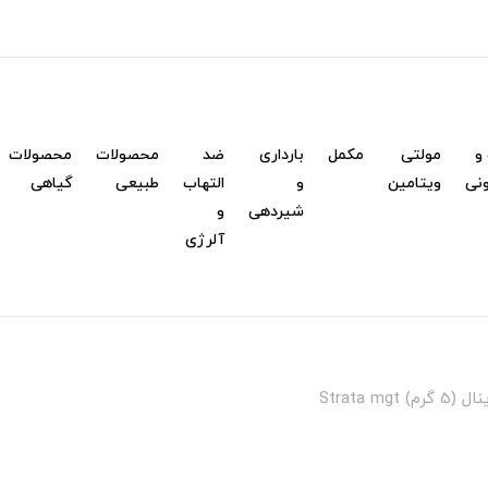
و
مولتی
مکمل
بارداری
ضد
محصولات
محصولات
نی
ویتامین
و
التهاب
طبیعی
گیاهی
شیردهی
و
آلرژی
Strata m