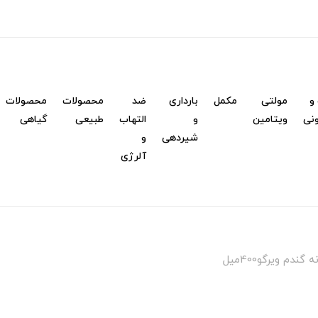
و
مولتی
مکمل
بارداری
ضد
محصولات
محصولات
نی
ویتامین
و
التهاب
طبیعی
گیاهی
شیردهی
و
آلرژی
دم ویرگو400میل