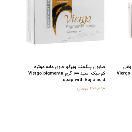
روغن
صابون پیگمنتا ویرگو حاوی ماده موثره
م Viergo tea tree
کوجیک اسید 100 گرم Viergo pigmenta
hromycin
soap with kojic acid
260,000 تومان
327,000 تومان