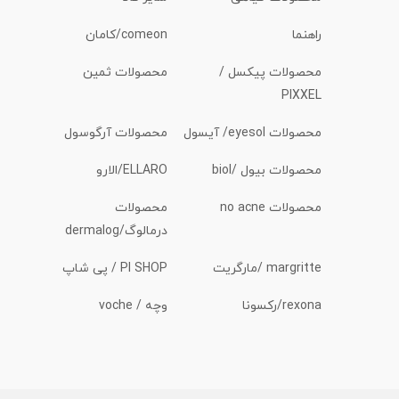
راهنما
comeon/کامان
محصولات پیکسل /
محصولات ثمین
PIXXEL
محصولات eyesol/ آیسول
محصولات آرگوسول
محصولات بیول /biol
ELLARO/الارو
محصولات no acne
محصولات
درمالوگ/dermalog
margritte /مارگریت
PI SHOP / پی شاپ
rexona/رکسونا
وچه / voche