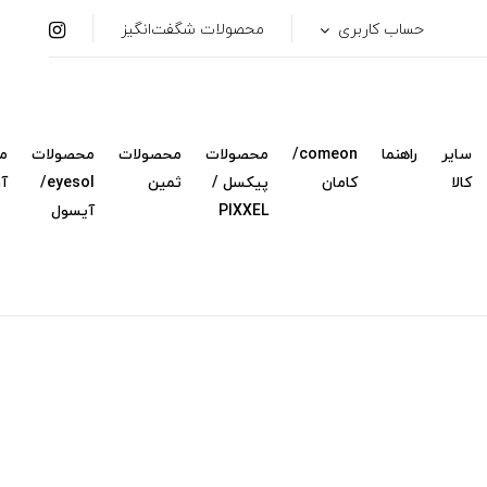
حساب کاربری
محصولات شگفت‌انگیز
سایر
راهنما
comeon/
محصولات
محصولات
محصولات
م
کالا
کامان
پیکسل /
ثمین
eyesol/
آ
PIXXEL
آیسول