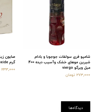
شامپو فری سولفات جوجوبا و بادام
شیرین موهای خشک وآسیب دیده 400
گرم Viergo zinco soap with zinc oxide
میل ویرگو viergo
233,000 تومان
273,000 تومان
دیدگاه‌ها