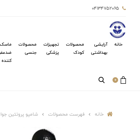
04134752065
خانه
آرایشی
محصولات
تجهیزات
محصولات
ماسک 
بهداشتی
کودک
پزشکی
جنسی
ضدعفو
کننده
0
خانه
فهرست محصولات
شامپو پروتئین جوانه گن