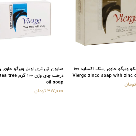
صابون زینکو ویرگو حاوی زینک اکساید 100
صابون تی تری اویل ویرگو حاوی 
درخت چای وزن 100 گر
oil soap
317,000 تومان