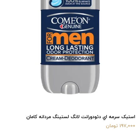
استيک سرمه اي دئودورانت لانگ لستينگ مردانه کامان
197,000 تومان