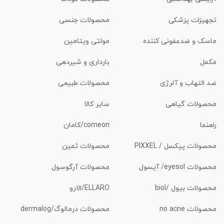
تجهیزات پزشکی
محصولات جنسی
ماسک و ضدعفونی کننده
مولتی ویتامین
مکمل
بارداری و شیردهی
ضد التهاب و آلرژی
محصولات طبیعی
محصولات گیاهی
سایر کالا
راهنما
comeon/کامان
محصولات پیکسل / PIXXEL
محصولات ثمین
محصولات eyesol/ آیسول
محصولات آرگوسول
محصولات بیول /biol
ELLARO/الارو
محصولات no acne
محصولات درمالوگ/dermalog