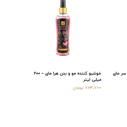
سر مای
خوشبو کننده مو و بدن هرا مای – ۲۰۰
میلی لیتر
میلی لیتر
724,700 تومان
724,700 تومان