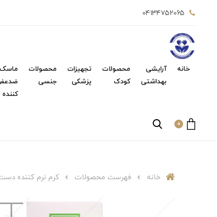
04134752065
خانه
آرایشی
محصولات
تجهیزات
محصولات
ماسک 
بهداشتی
کودک
پزشکی
جنسی
ضدعفو
کننده
0
خانه
فهرست محصولات
کرم نرم کننده دست