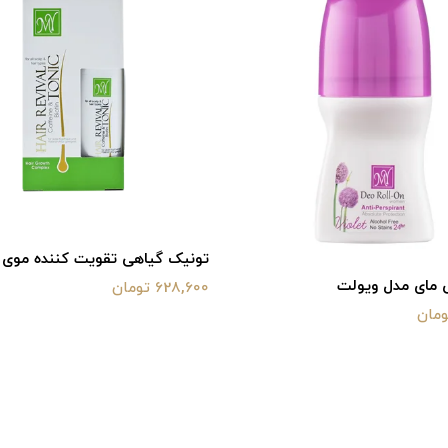
تونیک گیاهی تقویت کننده موی 
 مای مدل ویولت
628,600 تومان