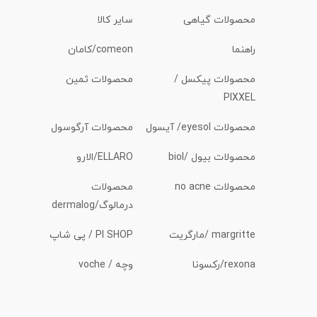
محصولات گیاهی
سایر کالا
راهنما
comeon/کامان
محصولات پیکسل /
محصولات ثمین
PIXXEL
محصولات eyesol/ آیسول
محصولات آرگوسول
محصولات بیول /biol
ELLARO/الارو
محصولات no acne
محصولات
درمالوگ/dermalog
margritte /مارگریت
PI SHOP / پی شاپ
rexona/رکسونا
وچه / voche