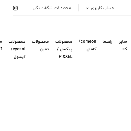
حساب کاربری
محصولات شگفت‌انگیز
سایر
راهنما
comeon/
محصولات
محصولات
محصولات
م
کالا
کامان
پیکسل /
ثمین
eyesol/
آ
PIXXEL
آیسول