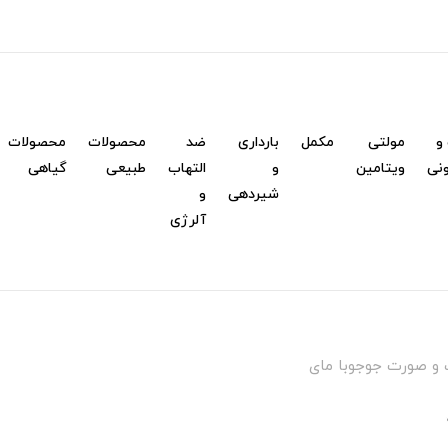
و
مولتی
مکمل
بارداری
ضد
محصولات
محصولات
نی
ویتامین
و
التهاب
طبیعی
گیاهی
شیردهی
و
آلرژی
 و صورت جوجوبا مای