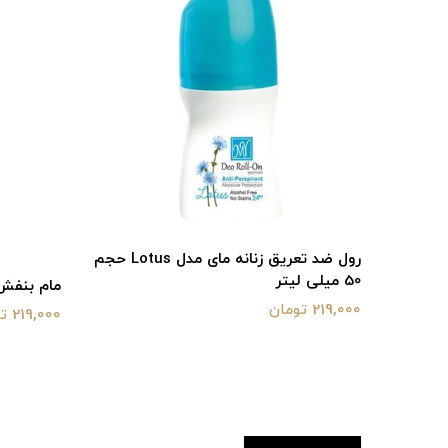
تعریق مردانه مای مدل Off Road
رول ضد تعریق زنانه مای مدل Lotus حجم
50 میلی‌ لیتر
مام بنفش
219,000 تومان
219,000 تومان