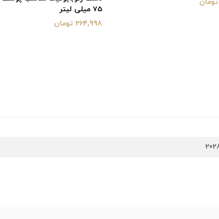
75 میلی لیتر
264,998 تومان
202