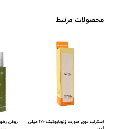
محصولات مرتبط
تیک
اسکراب قوی صورت ژنوبایوتیک 120 میلی
روغن رطوب
لیتر