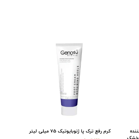
نده
کرم رفع ترک پا ژنوبایوتیک 75 میلی لیتر
کرم رطوب
 خشک
دست ژنوب