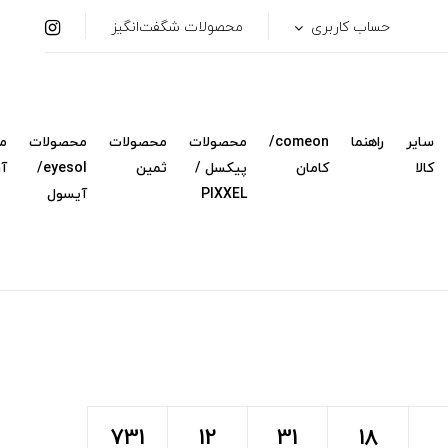
حساب کاربری
محصولات شگفت‌انگیز
سایر
راهنما
comeon/
محصولات
محصولات
محصولات
م
کالا
کامان
پیکسل /
ثمین
eyesol/
آ
PIXXEL
آیسول
731
12
31
17