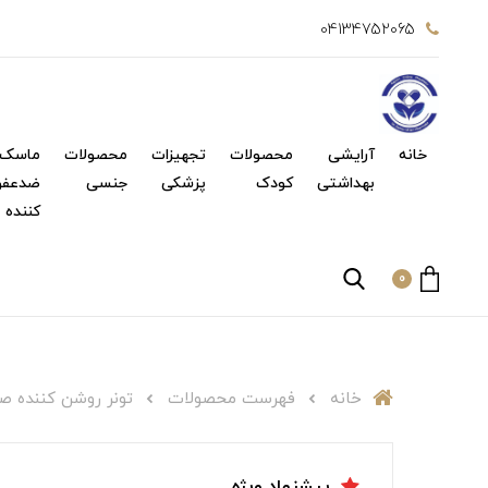
04134752065
خانه
آرایشی
محصولات
تجهیزات
محصولات
ماسک 
بهداشتی
کودک
پزشکی
جنسی
ضدعفو
کننده
0
خانه
فهرست محصولات
تونر روشن کننده ص
پیشنهاد ویژه