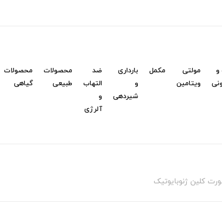
و
مولتی
مکمل
بارداری
ضد
محصولات
محصولات
نی
ویتامین
و
التهاب
طبیعی
گیاهی
شیردهی
و
آلرژی
ورت کلین ژنوبایوتیک