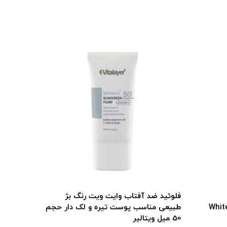
فلوئید ضد آفتاب وایت ویت رنگ بژ
سرم دور 
ویتالیر مدل Whitevit
طبیعی مناسب پوست تیره و لک دار حجم
ویتالیر
50 میل ویتالیر
572,298 تومان