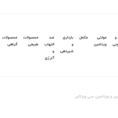
و
مولتی
مکمل
بارداری
ضد
محصولات
محصولات
نی
ویتامین
و
التهاب
طبیعی
گیاهی
شیردهی
و
آلرژی
ن و ویتامین سی ویتالیر