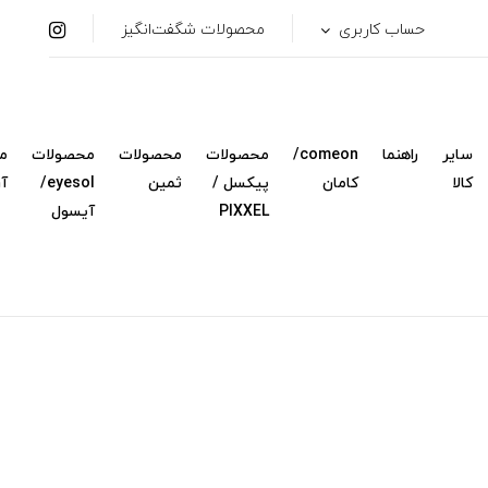
حساب کاربری
محصولات شگفت‌انگیز
سایر
راهنما
comeon/
محصولات
محصولات
محصولات
م
کالا
کامان
پیکسل /
ثمین
eyesol/
آ
PIXXEL
آیسول