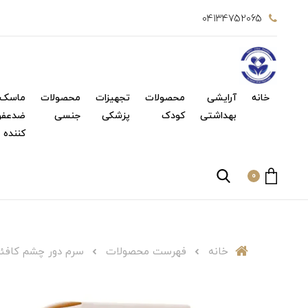
04134752065
خانه
آرایشی
محصولات
تجهیزات
محصولات
ماسک 
بهداشتی
کودک
پزشکی
جنسی
ضدعفو
کننده
0
خانه
فهرست محصولات
سرم دور چشم کافئی