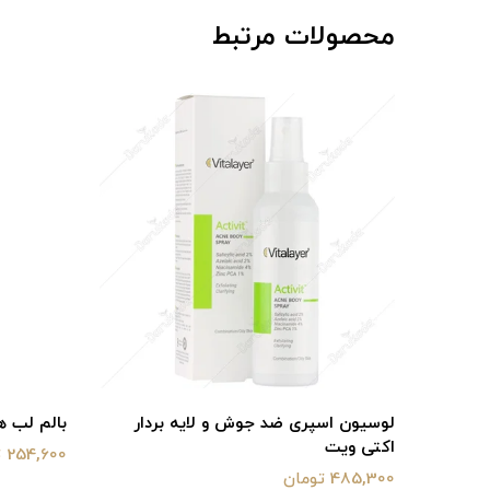
محصولات مرتبط
تن
لوسیون اسپری ضد جوش و لایه بردار
بالم لب ه
اکتی ویت
254,600 تومان
485,300 تومان