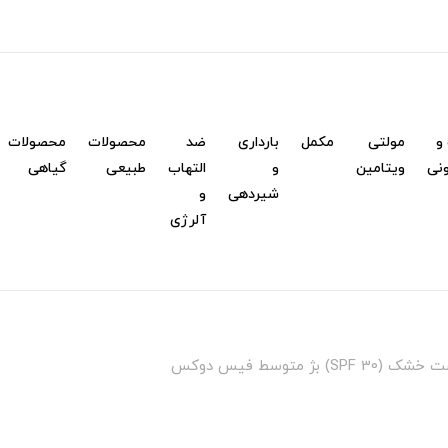
و
مولتی
مکمل
بارداری
ضد
محصولات
محصولات
نی
ویتامین
و
التهاب
طبیعی
گیاهی
شیردهی
و
آلرژی
بژ متوسط فیس دوکس