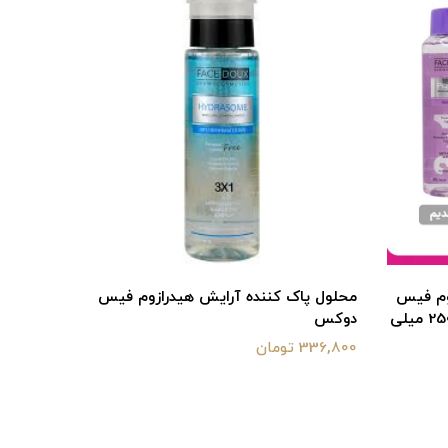
وم فیس
محلول پاک کننده آرایش هیدرازوم فیس
محلول پا
دوکس مناسب پوست دارای لک 250 میلی
دوکس
لیتر
336,800 تومان
336,800 تومان