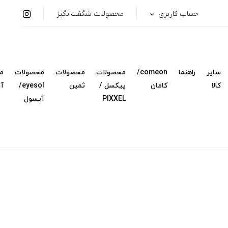
حساب کاربری
محصولات شگفت‌انگیز
سایر
راهنما
comeon/
محصولات
محصولات
محصولات
م
کالا
کامان
پیکسل /
ثمین
eyesol/
آ
PIXXEL
آیسول