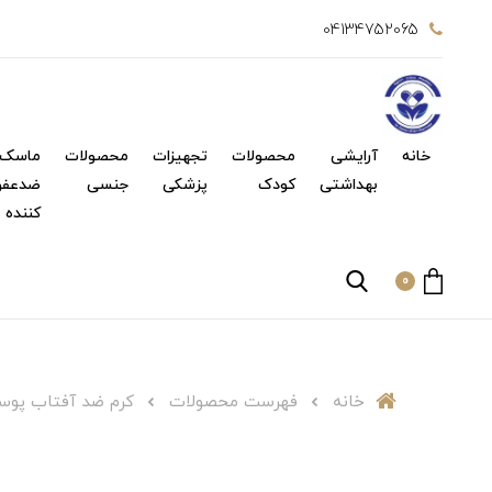
04134752065
خانه
آرایشی
محصولات
تجهیزات
محصولات
ماسک 
بهداشتی
کودک
پزشکی
جنسی
ضدعفو
کننده
0
خانه
فهرست محصولات
کرم ضد آفتاب پوست خشک (SPF 30) 