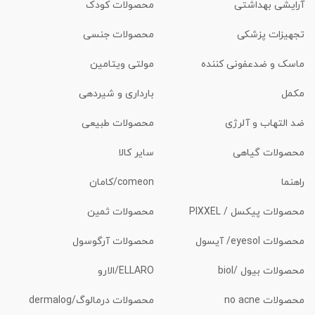
آرایشی بهداشتی
محصولات کودک
تجهیزات پزشکی
محصولات جنسی
ماسک و ضدعفونی کننده
مولتی ویتامین
مکمل
بارداری و شیردهی
ضد التهاب و آلرژی
محصولات طبیعی
محصولات گیاهی
سایر کالا
راهنما
comeon/کامان
محصولات پیکسل / PIXXEL
محصولات ثمین
محصولات eyesol/ آیسول
محصولات آرگوسول
محصولات بیول /biol
ELLARO/الارو
محصولات no acne
محصولات درمالوگ/dermalog